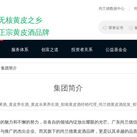
尚兰德数据中心
无核黄皮之乡
荣誉证书
正宗黄皮酒品牌
服务体系
创富之道
投资者关系
公益基金会
> 集团简介
集团简介
果酒_
黄皮养生酒_
黄皮水果养生酒_
郁南黄皮酒经销代理_
尚兰德黄皮酒批发_
郁
特的魅力和不懈的努力，在各自的领域内绽放出耀眼的光芒。广东尚兰德
发与推广的杰出企业。而其旗下的尚兰德黄皮酒品牌，更是以其卓越的品